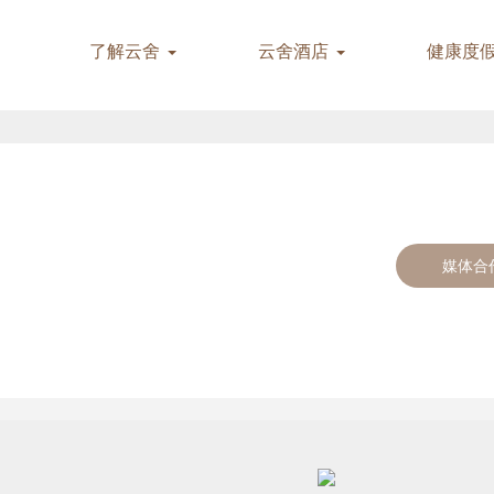
了解云舍
云舍酒店
健康度
媒体合