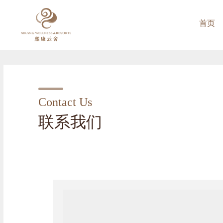
首页
Contact Us
联系我们