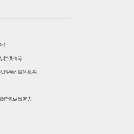
合作
专栏供稿等
意精神的媒体机构
域特色做出努力