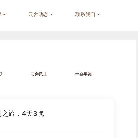
假
云舍动态
联系我们
活
云舍风土
生命平衡
之旅，4天3晚