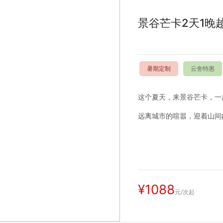
景谷芒卡2天1晚
暑期定制
云舍特惠
这个夏天，来景谷芒卡，一
远离城市的喧嚣，迎着山间
¥1088
元/次起