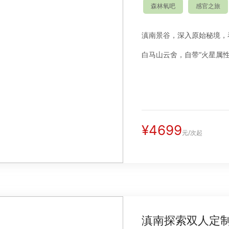
森林氧吧
感官之旅
滇南景谷，深入原始秘境，
白马山云舍，自带“火星属性
¥4699
元/次起
滇南探索双人定制