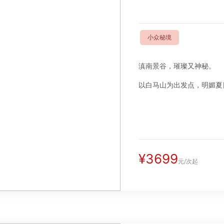
小众秘境
滇南景谷，璀璨又神秘。
以白马山为出发点，明媚夏
¥3699
元/次起