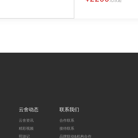
元/次起
云舍动态
联系我们
云舍资讯
合作联系
精彩视频
接待联系
熙游记
品牌联动&机构合作