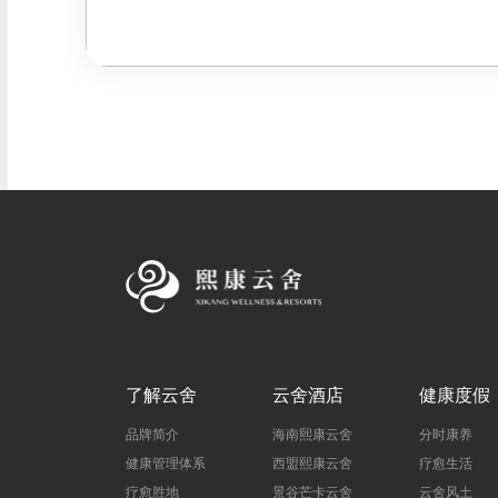
了解云舍
云舍酒店
健康度假
品牌简介
海南熙康云舍
分时康养
健康管理体系
西盟熙康云舍
疗愈生活
疗愈胜地
景谷芒卡云舍
云舍风土