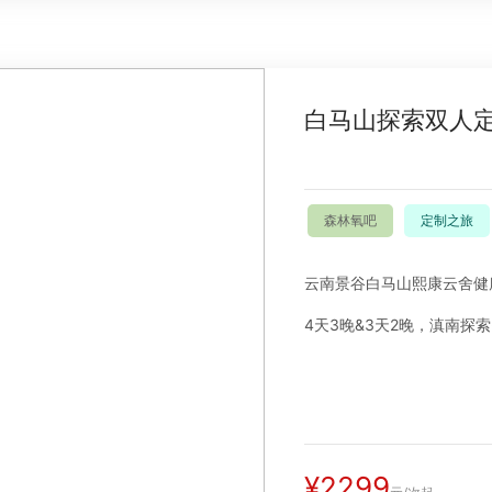
白马山探索双人
森林氧吧
定制之旅
云南景谷白马山熙康云舍健
4天3晚&3天2晚，
滇南探索
¥2299