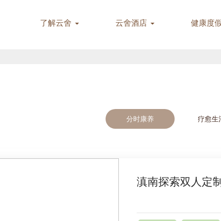
了解云舍
云舍酒店
健康度
分时康养
疗愈生
滇南探索双人定制