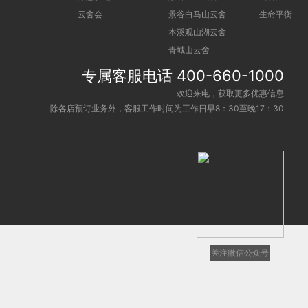
云舍会
景谷白马山云舍
生命平衡
本溪观山湖云舍
青城山云舍
专属客服电话 400-660-1000
欢迎来电，获取更多优惠信息
除各店预订业务外，客服工作时间为工作日早8：30至晚17：30
关注微信公众号